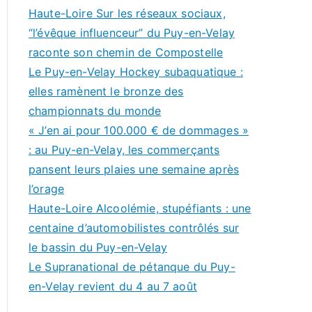
Haute-Loire Sur les réseaux sociaux,
“l’évêque influenceur” du Puy-en-Velay
raconte son chemin de Compostelle
Le Puy-en-Velay Hockey subaquatique :
elles ramènent le bronze des
championnats du monde
« J’en ai pour 100.000 € de dommages »
: au Puy-en-Velay, les commerçants
pansent leurs plaies une semaine après
l’orage
Haute-Loire Alcoolémie, stupéfiants : une
centaine d’automobilistes contrôlés sur
le bassin du Puy-en-Velay
Le Supranational de pétanque du Puy-
en-Velay revient du 4 au 7 août