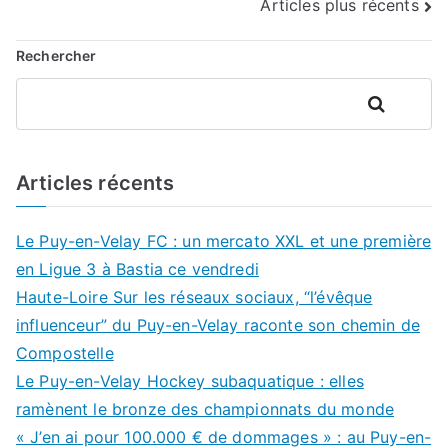
Articles plus récents
des
articles
Rechercher
Rechercher
Articles récents
Le Puy-en-Velay FC : un mercato XXL et une première
en Ligue 3 à Bastia ce vendredi
Haute-Loire Sur les réseaux sociaux, “l’évêque
influenceur” du Puy-en-Velay raconte son chemin de
Compostelle
Le Puy-en-Velay Hockey subaquatique : elles
ramènent le bronze des championnats du monde
« J’en ai pour 100.000 € de dommages » : au Puy-en-