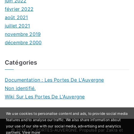
juin 2022
février 2022
août 2021
juillet 2021
novembre 2019
décembre 2000
Catégories
Documentation : Les Portes De L'Auvergne
Non identifié.
Wiki Sur Les Portes De L'Auvergne
We use cookies to personalise content and ads, to provide social media
features and to analyse our traffic. We also share information about
your use of our site with our social media, advertising and analytics
© 2026
CC-PORTES-AUVERGNE
. Propulsé par
Zakra
et
partners.
View more