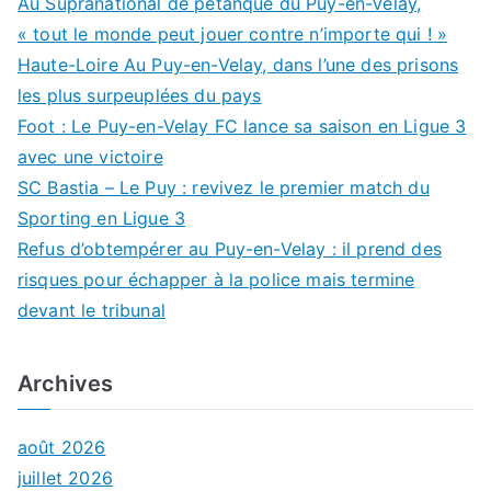
Au Supranational de pétanque du Puy-en-Velay,
« tout le monde peut jouer contre n’importe qui ! »
Haute-Loire Au Puy-en-Velay, dans l’une des prisons
les plus surpeuplées du pays
Foot : Le Puy-en-Velay FC lance sa saison en Ligue 3
avec une victoire
SC Bastia – Le Puy : revivez le premier match du
Sporting en Ligue 3
Refus d’obtempérer au Puy-en-Velay : il prend des
risques pour échapper à la police mais termine
devant le tribunal
Archives
août 2026
juillet 2026