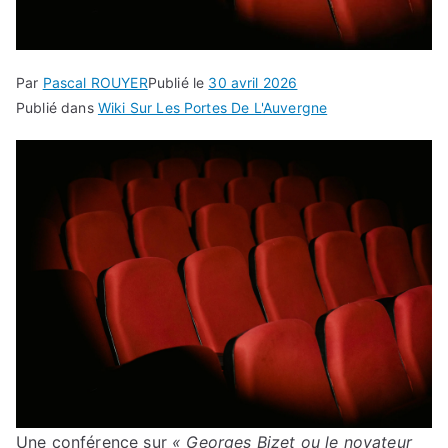
Par
Pascal ROUYER
Publié le
30 avril 2026
Publié dans
Wiki Sur Les Portes De L'Auvergne
Une conférence sur
« Georges Bizet ou le novateur