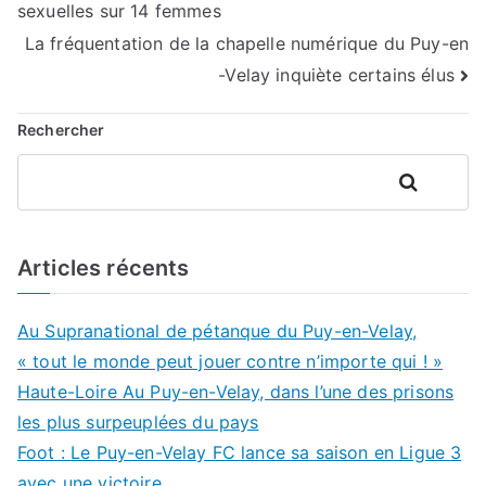
sexuelles sur 14 femmes
de
La fréquentation de la chapelle numérique du Puy-en
l’article
-Velay inquiète certains élus
Rechercher
Rechercher
Articles récents
Au Supranational de pétanque du Puy-en-Velay,
« tout le monde peut jouer contre n’importe qui ! »
Haute-Loire Au Puy-en-Velay, dans l’une des prisons
les plus surpeuplées du pays
Foot : Le Puy-en-Velay FC lance sa saison en Ligue 3
avec une victoire