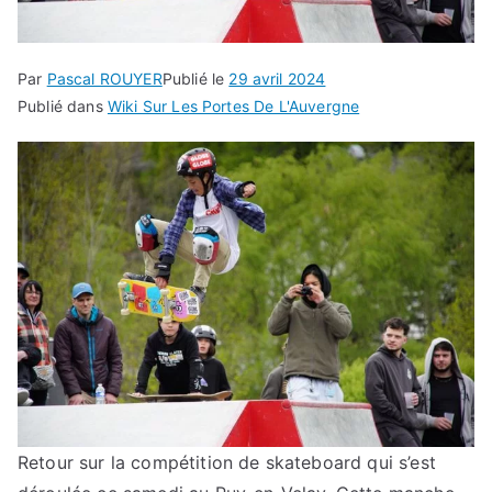
Par
Pascal ROUYER
Publié le
29 avril 2024
Publié dans
Wiki Sur Les Portes De L'Auvergne
Retour sur la compétition de skateboard qui s’est