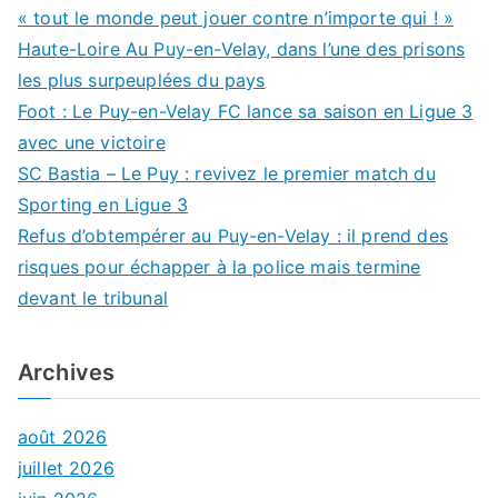
« tout le monde peut jouer contre n’importe qui ! »
Haute-Loire Au Puy-en-Velay, dans l’une des prisons
les plus surpeuplées du pays
Foot : Le Puy-en-Velay FC lance sa saison en Ligue 3
avec une victoire
SC Bastia – Le Puy : revivez le premier match du
Sporting en Ligue 3
Refus d’obtempérer au Puy-en-Velay : il prend des
risques pour échapper à la police mais termine
devant le tribunal
Archives
août 2026
juillet 2026