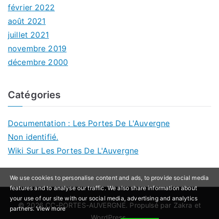
février 2022
août 2021
juillet 2021
novembre 2019
décembre 2000
Catégories
Documentation : Les Portes De L'Auvergne
Non identifié.
Wiki Sur Les Portes De L'Auvergne
We use cookies to personalise content and ads, to provide social media
features and to analyse our traffic. We also share information about
your use of our site with our social media, advertising and analytics
© 2026
CC-PORTES-AUVERGNE
. Propulsé par
Zakra
et
partners.
View more
WordPress
.